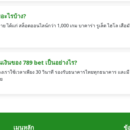
มอะไรบ้าง?
ย ได้แก่ สล็อตออนไลน์กว่า 1,000 เกม บาคาร่า รูเล็ต ไฮโล เสือ
งินของ 789 bet เป็นอย่างไร?
ราใช้เวลาเพียง 30 วินาที รองรับธนาคารไทยทุกธนาคาร และมี T
วย
เมนูหลัก
ข้