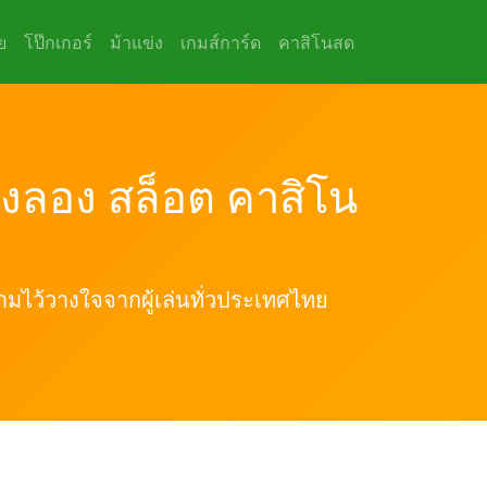
ย
โป๊กเกอร์
ม้าแข่ง
เกมส์การ์ด
คาสิโนสด
้องลอง สล็อต คาสิโน
วามไว้วางใจจากผู้เล่นทั่วประเทศไทย