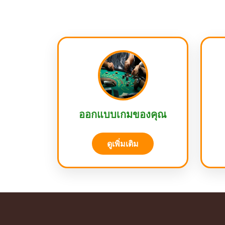
ออกแบบเกมของคุณ
ดูเพิ่มเติม