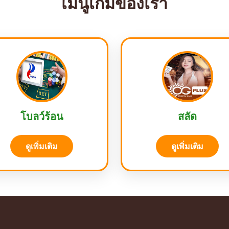
เมนูเกมของเรา
โบลว์ร้อน
สลัด
ดูเพิ่มเติม
ดูเพิ่มเติม