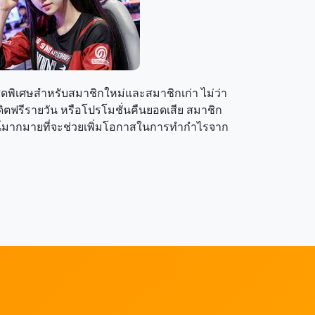
สุดพิเศษสำหรับสมาชิกใหม่และสมาชิกเก่า ไม่ว่า
ิตฟรีรายวัน หรือโปรโมชั่นคืนยอดเสีย สมาชิก
ชน์มากมายที่จะช่วยเพิ่มโอกาสในการทำกำไรจาก