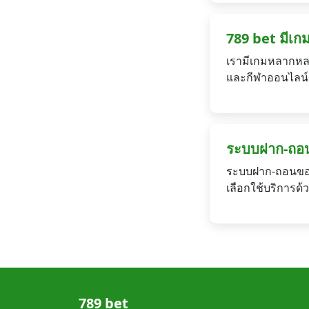
789 bet มีเก
เรามีเกมหลากหลา
และกีฬาออนไลน์
ระบบฝาก-ถอนเ
ระบบฝาก-ถอนของเ
เลือกใช้บริการด้
789 bet