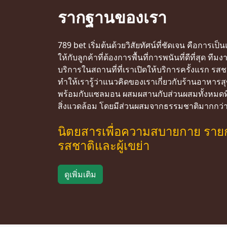
รากฐานของเรา
789 bet เริ่มต้นด้วยวิสัยทัศน์ที่ชัดเจน คือการ
ให้กับลูกค้าที่ต้องการพื้นที่การพนันที่ดีที่สุด 
บริการในสถานที่ที่เราเปิดให้บริการครั้งแรก ร
ทำให้เรารู้ว่าแนวคิดของเราเกี่ยวกับร้านอาหารสุ
พร้อมกับแซลมอน ผสมผสานกับส่วนผสมทั้งหมดที่เ
สิ่งแวดล้อม โดยมีส่วนผสมจากธรรมชาติมากกว่า
นิตยสารเพื่อความสบายกาย รายกา
รสชาติและผู้เขย่า
ดูเพิ่มเติม